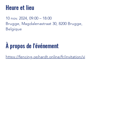
Heure et lieu
10 nov. 2024, 09:00 – 18:00
Brugge, Magdalenastraat 30, 8200 Brugge,
Belgique
À propos de l'événement
https://fencing.ophardt.online/fr/invitation/vi
ew/31297/html
© 2023 par Cercle royal d'escrime La Licorne - Nivelles.
Créé avec Wix.com